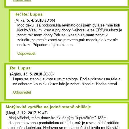
Re: Re: Lupus
(
Milka
,
5. 4. 2018
13:06
)
Moc dekuji za podporu.Na revmatologii jsem byla,ze mne boli
klouby.Vzali mi krev a pry dobry.Nejhorsi je,ze CRP,co ukazuje
zanet,tak mam dobry.Pak se ukazalo,ze mam zanet v
zaludku,za mesic zanet ve strevech,pak mocak,ale krev nic
neukaze.Pripadam si jako blazen.
Odpovědět
Re: Lupus
(
Agats
,
13. 5. 2018
20:06
)
Lupus se stanovi z krve u revmatologa. Podle priznaku na tele a
ev odberem kousicku kuze.kde je zanet- biopsie. Hodne stesti.
Odpovědět
Motýlovitá vyrážka na jedné straně obličeje
(
Megi
,
2. 12. 2017
19:47
)
Ahoj všichni, mám dotaz ke zkušeným "lupusákům". Mám
diagnostikovanou psoriatickou artritidu, což je revmatoidní artritida
spojená s lupénkou. Nedávno se mi na obličeji objevila motýlovitá