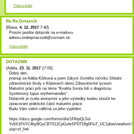
Odpovědět
Re.Re.Dotaznik
(
Riana
,
4. 12. 2017
7:40
)
Prosim poslite dotaznik na e-mailovu
adresu:ondrejmacsodi@zoznam.sk
Odpovědět
DOTAZNÍK
(
Adéla
,
23. 11. 2017
17:05
)
Dobrý den,
jmenuji se Adéla Kůrková a jsem žákyní čtvrtého ročníku Střední
zdravotnické školy v Klatovech oboru Zdravotnické lyceum.
Maturitní práci píši na téma "Kvalita života lidí s diagnózou
Systémový lupus erythematodes".
Dotazník je zcela anonymní a jeho výsledky budou sloužit ke
zpracování praktické části maturitní práce.
Budu Vám velmi vděčná za jeho vyplnění.
https://docs.google.com/forms/d/e/1FAIpQLSd-
Yv6X1FhYC4byBGyCBT012CpGufeSPDTDfg0FluT_UC1qhw/viewform?
usp=sf_link