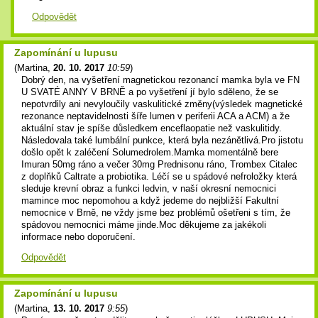
Odpovědět
Zapomínání u lupusu
(
Martina
,
20. 10. 2017
10:59
)
Dobrý den, na vyšetření magnetickou rezonancí mamka byla ve FN
U SVATÉ ANNY V BRNĚ a po vyšetření jí bylo sděleno, že se
nepotvrdily ani nevyloučily vaskulitické změny(výsledek magnetické
rezonance neptavidelnosti šíře lumen v periferii ACA a ACM) a že
aktuální stav je spíše důsledkem enceflaopatie než vaskulitidy.
Následovala také lumbální punkce, která byla nezánětlivá.Pro jistotu
došlo opět k zaléčení Solumedrolem.Mamka momentálně bere
Imuran 50mg ráno a večer 30mg Prednisonu ráno, Trombex Citalec
z doplňků Caltrate a probiotika. Léčí se u spádové nefroložky která
sleduje krevní obraz a funkci ledvin, v naší okresní nemocnici
mamince moc nepomohou a když jedeme do nejbližší Fakultní
nemocnice v Brně, ne vždy jsme bez problémů ošetřeni s tím, že
spádovou nemocnici máme jinde.Moc děkujeme za jakékoli
informace nebo doporučení.
Odpovědět
Zapomínání u lupusu
(
Martina
,
13. 10. 2017
9:55
)