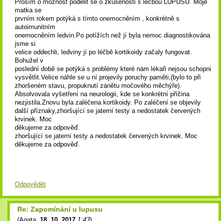
Prosím o možnost podělit se o zkušenosti s léčbou LUPUSU. Moje
matka se
prvním rokem potýká s tímto onemocněním , konkrétně s
autoimunitním
onemocněním ledvin.Po potížích než jí byla nemoc diagnostikována
jsme si
velice oddechli, ledviny jí po léčbě kortikoidy začaly fungovat.
Bohužel v
poslední době se potýká s problémy které nám lékaři nejsou schopni
vysvětlit.Velice náhle se u ní projevily poruchy paměti,(bylo to při
zhoršeném stavu, propuknutí zánětu močového měchýře).
Absolvovala vyšetření na neurologii, kde se konkrétní příčina
nezjistila.Znovu byla zaléčena kortikoidy. Po zaléčení se objevily
další příznaky,zhoršující se jaterní testy a nedostatek červených
krvinek. Moc
děkujeme za odpověď.
zhoršující se jaterní testy a nedostatek červených krvinek. Moc
děkujeme za odpověď.
Odpovědět
Re: Zapomínání u lupusu
(
Agata
,
18. 10. 2017
1:43
)