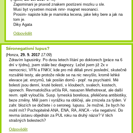
Zapominani je pruvod znakem postizeni mozku u sle.
Musi byt vysetren mozek nmr- magnet resonanci.
Prosim- napiste kde je maminka lecena, jake leky bere a jak na
tom je.
Diky Agata
Odpovědět
Séronegativní lupus?
(
Honza
,
29. 9. 2017
17:09
)
Zdravím lupusinky. Po dvou letech lítání po doktorech (práce na 6
dní v týdnu), jsem stále bez diagnozy. Ležel jsem již 2x v
nemocnici, VFN a FNKV, kde pro mě dělali první poslední, skutečně
rozsáhlé testy, ale protože nikde se na nic nevyšlo, kromě lehké
elevace jat. enzymů, tak poslán domů - popř. na psychiatrii. Mé
bolesti jsou denní, kruté bolesti, v kloubech, svalech, kostech,
úponech. Revmatoložka určila RA, nasazen Methotrexat, ale další
revm. opět vyloučila. Susp. lymeská boreliosa, přeléčena antibiotiky,
beze změny. Měl jsem i vyrážku na obličeji, ale zmizela za týden. V
zahr. blozích se dočtete i o seroneg. lupusu. Je možné, že bych ho
mohl mít? Pochopitelně ANA, ENA, RA, ANCA - vše negativní. Do
revma ústavu objednán za PUL roku na druhý názor? V těch
strašných bolestech?
Odpovědět