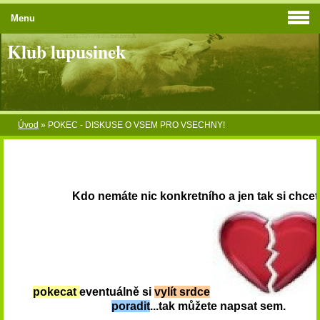
Menu
Klub lupusinek
Úvod
»
POKEC - DISKUSE O VSEM PRO VSECHNY!
Kdo nemáte nic konkretního a jen tak si chcet
pokecat
eventuálně si
vylít srdce
poradit
...tak můžete napsat
sem.