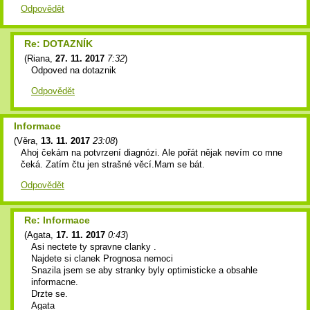
Odpovědět
Re: DOTAZNÍK
(
Riana
,
27. 11. 2017
7:32
)
Odpoved na dotaznik
Odpovědět
Informace
(
Věra
,
13. 11. 2017
23:08
)
Ahoj čekám na potvrzení diagnózi. Ale pořát nějak nevím co mne
čeká. Zatím čtu jen strašné věcí.Mam se bát.
Odpovědět
Re: Informace
(
Agata
,
17. 11. 2017
0:43
)
Asi nectete ty spravne clanky .
Najdete si clanek Prognosa nemoci
Snazila jsem se aby stranky byly optimisticke a obsahle
informacne.
Drzte se.
Agata