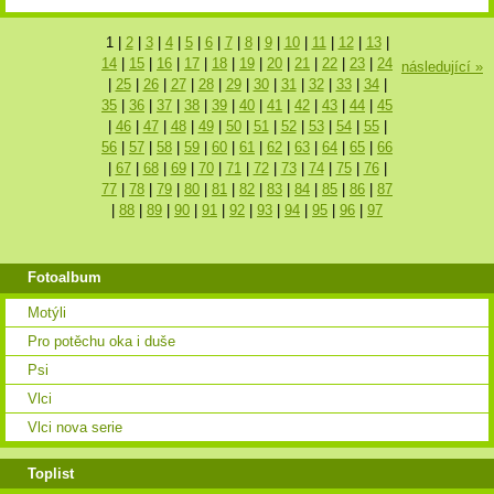
1
|
2
|
3
|
4
|
5
|
6
|
7
|
8
|
9
|
10
|
11
|
12
|
13
|
14
|
15
|
16
|
17
|
18
|
19
|
20
|
21
|
22
|
23
|
24
následující »
|
25
|
26
|
27
|
28
|
29
|
30
|
31
|
32
|
33
|
34
|
35
|
36
|
37
|
38
|
39
|
40
|
41
|
42
|
43
|
44
|
45
|
46
|
47
|
48
|
49
|
50
|
51
|
52
|
53
|
54
|
55
|
56
|
57
|
58
|
59
|
60
|
61
|
62
|
63
|
64
|
65
|
66
|
67
|
68
|
69
|
70
|
71
|
72
|
73
|
74
|
75
|
76
|
77
|
78
|
79
|
80
|
81
|
82
|
83
|
84
|
85
|
86
|
87
|
88
|
89
|
90
|
91
|
92
|
93
|
94
|
95
|
96
|
97
Fotoalbum
Motýli
Pro potěchu oka i duše
Psi
Vlci
Vlci nova serie
Toplist