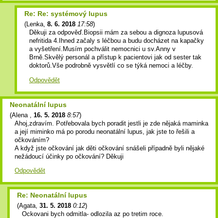
Re: Re: systémový lupus
(
Lenka
,
8. 6. 2018
17:58
)
Děkuji za odpověď.Biopsii mám za sebou a dignoza lupusová
nefritida 4.Ihned začaly s léčbou a budu docházet na kapačky
a vyšetření.Musím pochválit nemocnici u sv.Anny v
Brně.Skvělý personál a přístup k pacientovi jak od sester tak
doktorů.Vše podrobně vysvětlí co se týká nemoci a léčby.
Odpovědět
Neonatální lupus
(
Alena
,
16. 5. 2018
8:57
)
Ahoj,zdravím. Potřebovala bych poradit jestli je zde nějaká maminka
a její miminko má po porodu neonatální lupus, jak jste to řešili a
očkováním?
A když jste očkování jak děti očkování snášeli případně byli nějaké
nežádoucí účinky po očkování? Děkuji
Odpovědět
Re: Neonatální lupus
(
Agata
,
31. 5. 2018
0:12
)
Ockovani bych odmitla- odlozila az po tretim roce.