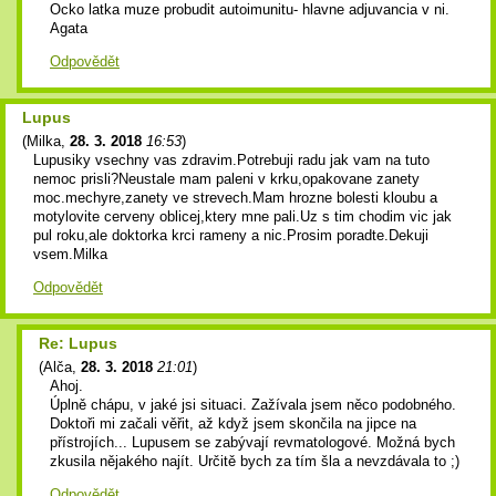
Ocko latka muze probudit autoimunitu- hlavne adjuvancia v ni.
Agata
Odpovědět
Lupus
(
Milka
,
28. 3. 2018
16:53
)
Lupusiky vsechny vas zdravim.Potrebuji radu jak vam na tuto
nemoc prisli?Neustale mam paleni v krku,opakovane zanety
moc.mechyre,zanety ve strevech.Mam hrozne bolesti kloubu a
motylovite cerveny oblicej,ktery mne pali.Uz s tim chodim vic jak
pul roku,ale doktorka krci rameny a nic.Prosim poradte.Dekuji
vsem.Milka
Odpovědět
Re: Lupus
(
Alča
,
28. 3. 2018
21:01
)
Ahoj.
Úplně chápu, v jaké jsi situaci. Zažívala jsem něco podobného.
Doktoři mi začali věřit, až když jsem skončila na jipce na
přístrojích... Lupusem se zabývají revmatologové. Možná bych
zkusila nějakého najít. Určitě bych za tím šla a nevzdávala to ;)
Odpovědět