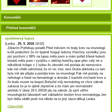
Komentáře
Přehled komentářů
systémový lupus
(
Lenka
,
25. 5. 2018
19:02
)
Zdravím.Potřebuju poradit.Před měsíem mi braly krev na imunologii
kvůli podezření že mi špatně fungují ledviny.Všechny výsledky jsou
prý pozitivní z 99% na lupus.měla jsem a mám pořád šílené bolesti
kloubů.měla jsem i vyrážku v obličeji,horečky,opar přes celý ret a
několikrát kolaps v 1 týdnu 4x.obvodní mě poslala do nemocnice
kde mě chtěli odmítnout že mi nic moc není.Druhá doktorka co tam
byla mě ale přijala a poslala krev na imunologii.Pak mě poslaly na
nefrologii a hned na hematologii a dostala 2 trasfufe míchané krve a
že budu muset na biopsii.Bohužel můj revmatolog mi chce zákrok
zakázat že je to úplně zbytečné a že mám jen revmatoidní
artritidu.V úterý 29.5.20018 jdu na zákrok.Já spíš věřím
imunologické laboratoři než základním testům krve revmatologa.Jen
byh htěla vědět jestli má někdo na to jiný názor.děkuji Lenka
Odpovědět