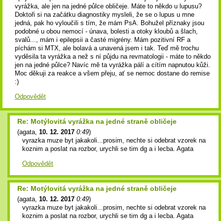
vyrážka, ale jen na jedné půlce obličeje. Máte to někdo u lupusu?
Doktoři si na začátku diagnostiky mysleli, že se o lupus u mne
jedná, pak ho vyloučili s tím, že mám PsA. Bohužel příznaky jsou
podobné u obou nemocí - únava, bolesti a otoky kloubů a šlach,
svalů..., mám i epilepsii a časté migrény. Mám pozitivní RF a
píchám si MTX, ale bolavá a unavená jsem i tak. Teď mě trochu
vyděsila ta vyrážka a než s ní půjdu na revmatologii - máte to někdo
jen na jedné půlce? Navíc mě ta vyrážka pálí a cítím napnutou kůži.
Moc děkuji za reakce a všem přeju, ať se nemoc dostane do remise
:)
Odpovědět
Re: Motýlovitá vyrážka na jedné straně obličeje
(
agata
,
10. 12. 2017
0:49
)
vyrazka muze byt jakakoli...prosim, nechte si odebrat vzorek na
koznim a poslat na rozbor, urychli se tim dg a i lecba. Agata
Odpovědět
Re: Motýlovitá vyrážka na jedné straně obličeje
(
agata
,
10. 12. 2017
0:49
)
vyrazka muze byt jakakoli...prosim, nechte si odebrat vzorek na
koznim a poslat na rozbor, urychli se tim dg a i lecba. Agata