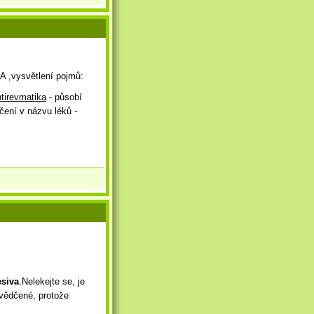
A ,vysvětlení pojmů:
ntirevmatika
- působí
čení v názvu léků -
siva
.Nelekejte se, je
svědčené, protože