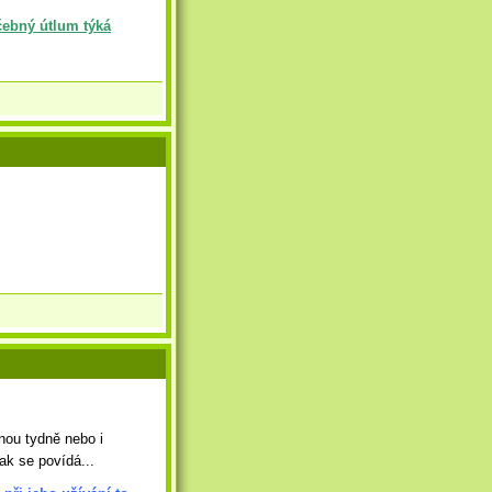
čebný útlum týká
nou tydně nebo i
ak se povídá...