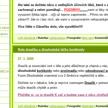
Ale také se dočtete něco o vedlejších účincích léků, které v 
zachranují a velmi pomáhají...
POZOR!!!!!
........
sami si léky n
vysazení (třeba tajné...:o))) už teprve zapomente....Přímo se oh
zdraví!!! Jde to i bez nich, ale sami s vysazováním nehazardujt
Více čtěte v článečku dole, vše vysvětlím!!!!
a lupus
lupusu
Celý příspěvek
|
Rubrika:
Léčba lupusu
|
Fotografie:
Bern pes
|
Komentář
Role draslíku u dlouhodobé léčby kortikoidy
27. 1. 2008
Draslík je esenciální iont v těle a jeho důležitost je zřejmá u nás
dlouhodobě
kortikoidy
nebo
projímadla
nebo
odvodnovací p
EMECH
Furon.Dlouhodobé znamená cca 2-3měsíce nepřetržitě a déle...
Dočtete se v tabulce, kde je nejvíce zastoupen
Draslík
v potrav
může draslík chybět a proto:
Přečtěte si, co je draslík K zač a budete zase o něco chytřejš
Celý příspěvek
|
Rubrika:
Léčba lupusu
|
Fotografie:
Medvídek
|
Komentá