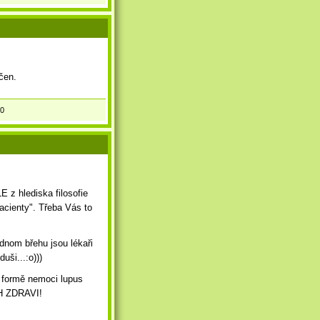
éčen.
0
 z hlediska filosofie
pacienty". Třeba Vás to
dnom břehu jsou lékaři
uši...:o)))
e formě nemoci lupus
CH ZDRAVI!