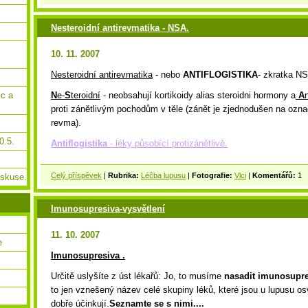
Nesteroidní antirevmatika - NSA.
10. 11. 2007
Nesteroidní antirevmatika
- nebo
ANTIFLOGISTIKA
- zkratka NS
N
e-
S
teroidní
- neobsahují kortikoidy alias steroidni hormony a
A
ic a
proti zánětlivým pochodům v těle (zánět je zjednodušen na ozna
revma).
0.5.
Antiflogistika
- léky působící protizánětlivě.
Celý příspěvek
|
Rubrika:
Léčba lupusu
|
Fotografie:
Vlci
|
Komentářů:
1
iskuse.
Imunosupresiva-vysvětlení
11. 10. 2007
e
Imunosupresiva .
Určitě uslyšíte z úst lékařů: Jo, to musíme
nasadit imunosupre
to jen vznešený název celé skupiny léků, které jsou u lupusu o
dobře účinkují.
Seznamte se s nimi....