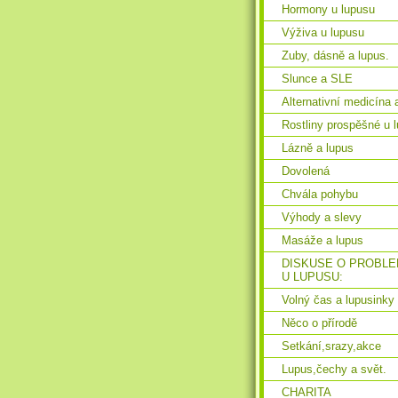
Hormony u lupusu
Výživa u lupusu
Zuby, dásně a lupus.
Slunce a SLE
Alternativní medicína 
Rostliny prospěšné u 
Lázně a lupus
Dovolená
Chvála pohybu
Výhody a slevy
Masáže a lupus
DISKUSE O PROBL
U LUPUSU:
Volný čas a lupusinky
Něco o přírodě
Setkání,srazy,akce
Lupus,čechy a svět.
CHARITA