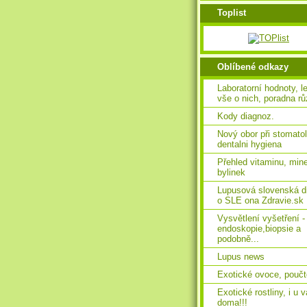
Toplist
Oblíbené odkazy
Laboratorní hodnoty, l
vše o nich, poradna rů
Kody diagnoz.
Nový obor při stomatolo
dentalni hygiena
Přehled vitaminu, mine
bylinek
Lupusová slovenská d
o SLE ona Zdravie.sk
Vysvětlení vyšetření -
endoskopie,biopsie a
podobně...
Lupus news
Exotické ovoce, poučt
Exotické rostliny, i u 
doma!!!