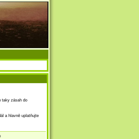
ou taky zásah do
dál a hlavně uplatňujte
0