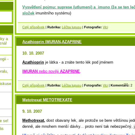
Vysvětlení pojmu: suprese (utlumeni) a imuno (že se ten le
složek
imunitního systému)
Celý příspěvek
|
Rubrika:
Léčba lupusu
|
Fotografie:
Vlci
eky a
Azathioprin IMURAN,AZAPRINE
zná!
10. 10. 2007
gii -
Azathioprin
je látka - a znáte tento lék pod jménem
IMURAN
nebo nověji
AZAPRINE
.
ralu,
iskuse
Celý příspěvek
|
Rubrika:
Léčba lupusu
|
Fotografie:
Vlci
|
Komentářů:
2
Metotrexat METOTREXATE
9. 10. 2007
Methotrexat,
dost obavany lek, ale protože se bere většinou jed
e se!
denně, ale mnohem menší dávky... proto není tak nebezpečný, j
vás