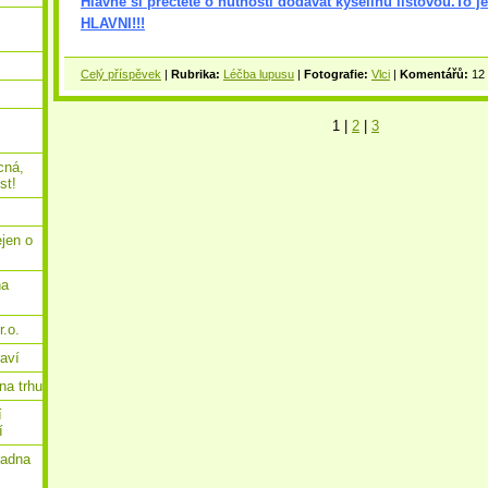
Hlavně si přečtěte o nutnosti dodávat kyselinu listovou.To je
HLAVNI!!!
Celý příspěvek
|
Rubrika:
Léčba lupusu
|
Fotografie:
Vlci
|
Komentářů:
12
1
|
2
|
3
cná,
st!
ejen o
na
.o.
raví
na trhu
í
í
radna