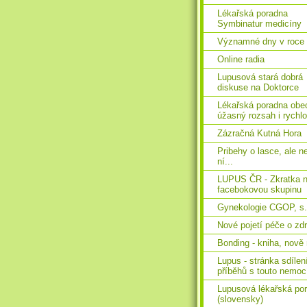
Lékařská poradna
Symbinatur medicíny
Významné dny v roce
Online radia
Lupusová stará dobrá
diskuse na Doktorce
Lékařská poradna obe
úžasný rozsah i rychlo
Zázračná Kutná Hora
Pribehy o lasce, ale n
ní...
LUPUS ČR - Zkratka 
facebokovou skupinu
Gynekologie CGOP, s.r
Nové pojetí péče o zd
Bonding - kniha, nově 
Lupus - stránka sdílen
příběhů s touto nemoc
Lupusová lékařská po
(slovensky)