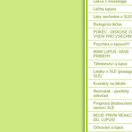
Lekce z imunologie
Léčba lupusu
Leky nevhodné u SLE!!
Biologická léčba
POKEC - DISKUSE O
VSEM PRO VSECHN
Psychika u lupusu!!!!
MAM LUPUS, VASE
PRIBEHY
Těhotenství a lupus
Letáky o SLE (propag
SLE)
Kontakty na lékaře
Revmaták - postřehy
odevšad.
Prognosa (budoucnost
nemoci SLE
MOJE PRVNI REAKC
DG. LUPUS!
Očkování a lupus