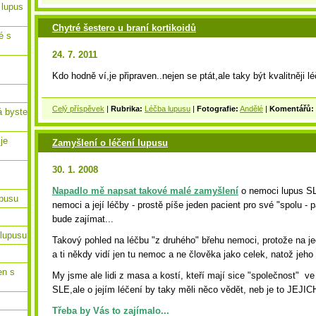
 lupus
Chytré šestero u braní kortikoidů
é s
24. 7. 2011
Kdo hodně ví,je připraven..nejen se ptát,ale taky být kvalitněji l
Celý příspěvek
|
Rubrika:
Léčba lupusu
|
Fotografie:
Andělé
|
Komentářů:
á byste
 je
Zamyšlení o léčení lupusu
30. 1. 2008
Napadlo mě napsat takové malé zamyšlení
o nemoci lupus SLE
upusu
nemoci a její léčby - prostě píše jeden pacient pro své "spolu - 
bude zajímat...
lupusu
Takový pohled na léčbu "z druhého" břehu nemoci, protože na je
a ti někdy vidí jen tu nemoc a ne člověka jako celek, natož jeho d
en s
My jsme ale lidi z masa a kostí, kteří mají sice "společnost" v
SLE,ale o jejím léčení by taky měli něco vědět, neb je to JEJI
Třeba by Vás to zajímalo...