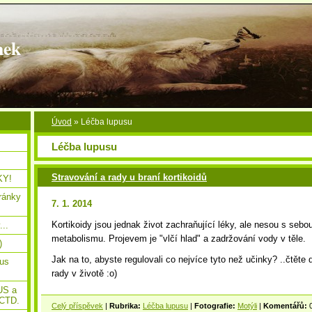
nek
Úvod
»
Léčba lupusu
Léčba lupusu
Stravování a rady u braní kortikoidů
KY!
ránky
7. 1. 2014
Kortikoidy jsou jednak život zachraňující léky, ale nesou s seb
...
metabolismu. Projevem je "vlčí hlad" a zadržování vody v těle.
)
Jak na to, abyste regulovali co nejvíce tyto než učinky? ..čtěte 
pus
rady v životě :o)
US a
MCTD.
Celý příspěvek
|
Rubrika:
Léčba lupusu
|
Fotografie:
Motýli
|
Komentářů: