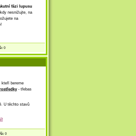
akutní fázi lupusu
ikdy nesnižujte, na
rožujete na
e!
ů:
0
, kteří bereme
rostředky
- třebas
ě. U těchto stavů
í!
řů:
0