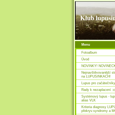
Klub lupusi
Menu
Fotoalbum
Úvod
NOVINKY! NOVINEC
Nejnavštěvovanější st
na LUPUSINKACH!
Lupus pro začátečníky
Rady k nezaplacení :o
Systémový lupus - lu
alias VLK
Kriteria diagnosy LUP
překryv.syndromy a 