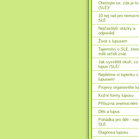
Otestujte se, zda je to
(SLE)!
10 nej rad pro nemocn
SLE
Nejčastější otázky a
odpovědi
Život s lupusem
Tajemství o SLE, kter
měli určitě znát.
Jak vysvětlit okolí, co
lupus /SLE/
Nepletme si lupenku s
lupusem!
Projevy organového l
Kožní formy lupusu
Příbuzná onemocnění 
Děti a lupus
Pohádka pro děti - nej
SLE
Diagnosa lupusu