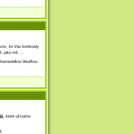
 vím, že Vás kortikoidy
, jako mě.....
ě kamarádkou lékařkou
dů
, které užíváme
i.