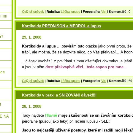
Celý příspěvek
|
Rubrika:
Léčba lupusu
|
Fotografie:
Vlci
|
Komentářů:
0
!!!!!
Kortikoidy PREDNISON a MEDROL a lupus
Y!
29. 1. 2008
Kortikoidy a lupus
....otevirám tuto otázku jako první proto, že
trápí, ale možná, že se dozvíte něco, co Vás překvapí....A hodně
...článek vychází z povídání s mou ošetřující doktorkou a ješt
a jsou v něm
dost překvapivé věci...teda aspon pro mne...
ace
Celý příspěvek
|
Rubrika:
Léčba lupusu
|
Fotografie:
Vlci
|
Komentářů:
69
Kortikoidy v praxi a SNIZOVANI dávek!!!!
)
28. 1. 2008
Tady najdete
Hlavně
moje zkušenosti se snižováním kortikoi
E NA
perorálně (pusou jako léky) při léčení lupusu - SLE:
Jsou to nejčastěji užívané postupy, které mi radili moji lékař